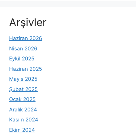
Arşivler
Haziran 2026
Nisan 2026
Eylül 2025
Haziran 2025
Mayıs 2025
Şubat 2025
Ocak 2025
Aralık 2024
Kasım 2024
Ekim 2024