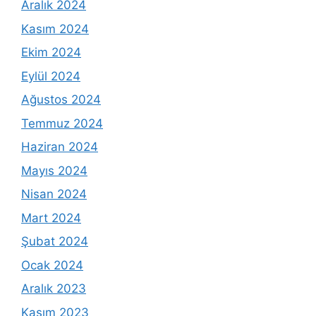
Aralık 2024
Kasım 2024
Ekim 2024
Eylül 2024
Ağustos 2024
Temmuz 2024
Haziran 2024
Mayıs 2024
Nisan 2024
Mart 2024
Şubat 2024
Ocak 2024
Aralık 2023
Kasım 2023