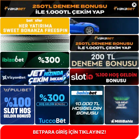
×
BETPARA GİRİŞ İÇİN TIKLAYINIZ!