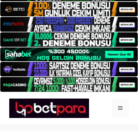
İçeriğe
atla
Menü