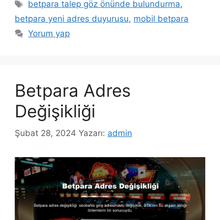
Etiketler
betpara talep göz önünde bulundurma
,
betpara yeni adres duyurusu
,
mobil betpara
Yorum yap
Betpara Adres
Değişikliği
Şubat 28, 2024
Yazarı:
admin