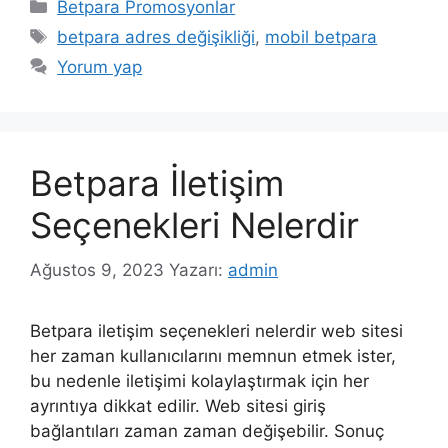
Kategoriler
Betpara Promosyonlar
Etiketler
betpara adres değişikliği
,
mobil betpara
Yorum yap
Betpara İletişim
Seçenekleri Nelerdir
Ağustos 9, 2023
Yazarı:
admin
Betpara iletişim seçenekleri nelerdir web sitesi
her zaman kullanıcılarını memnun etmek ister,
bu nedenle iletişimi kolaylaştırmak için her
ayrıntıya dikkat edilir. Web sitesi giriş
bağlantıları zaman zaman değişebilir. Sonuç