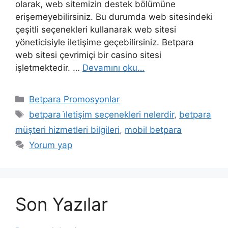
olarak, web sitemizin destek bölümüne
erişemeyebilirsiniz. Bu durumda web sitesindeki
çeşitli seçenekleri kullanarak web sitesi
yöneticisiyle iletişime geçebilirsiniz. Betpara
web sitesi çevrimiçi bir casino sitesi
işletmektedir. …
Devamını oku…
Kategoriler
Betpara Promosyonlar
Etiketler
betpara i̇letişim seçenekleri nelerdir
,
betpara
müşteri hizmetleri bilgileri
,
mobil betpara
Yorum yap
Son Yazılar