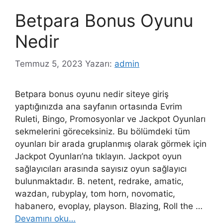
Betpara Bonus Oyunu
Nedir
Temmuz 5, 2023
Yazarı:
admin
Betpara bonus oyunu nedir siteye giriş
yaptığınızda ana sayfanın ortasında Evrim
Ruleti, Bingo, Promosyonlar ve Jackpot Oyunları
sekmelerini göreceksiniz. Bu bölümdeki tüm
oyunları bir arada gruplanmış olarak görmek için
Jackpot Oyunları’na tıklayın. Jackpot oyun
sağlayıcıları arasında sayısız oyun sağlayıcı
bulunmaktadır. B. netent, redrake, amatic,
wazdan, rubyplay, tom horn, novomatic,
habanero, evoplay, playson. Blazing, Roll the …
Devamını oku…