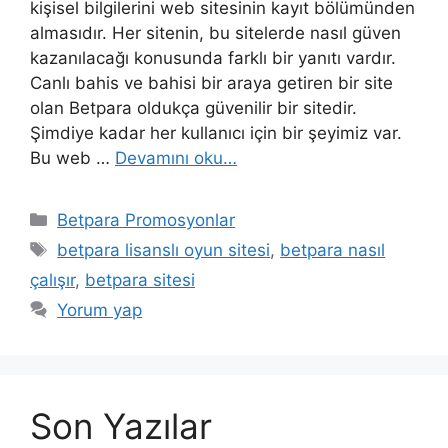
kişisel bilgilerini web sitesinin kayıt bölümünden
almasıdır. Her sitenin, bu sitelerde nasıl güven
kazanılacağı konusunda farklı bir yanıtı vardır.
Canlı bahis ve bahisi bir araya getiren bir site
olan Betpara oldukça güvenilir bir sitedir.
Şimdiye kadar her kullanıcı için bir şeyimiz var.
Bu web …
Devamını oku…
Kategoriler
Betpara Promosyonlar
Etiketler
betpara lisanslı oyun sitesi
,
betpara nasıl
çalışır
,
betpara sitesi
Yorum yap
Son Yazılar