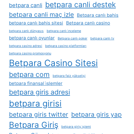
betpara canli destek
betpara canli
betpara canli maç izle
Betpara canlı bahis
betpara canlı bahis sitesi
Betpara canlı casino
betpara canlı dünyasıs
betpara canlı i̇nceleme
betpara canlı oyunlar
Betpara canlı poker
betpara canlı tv
betpara casino adresi
betpara casino platformları
betpara casino promosyonu
Betpara Casino Sitesi
betpara com
betpara faiz yükselişi
betpara finansal i̇şlemler
betpara giris adresi
betpara girisi
betpara giris twitter
betpara giris yap
Betpara Giriş
betpara giriş i̇şlemi