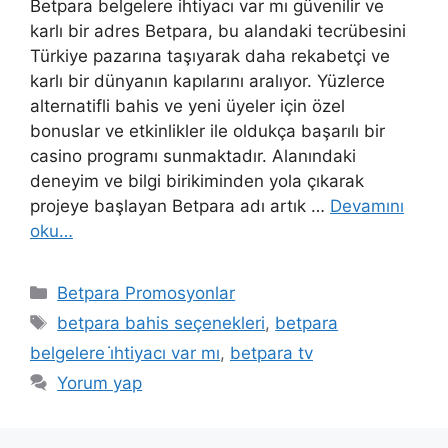
Betpara belgelere ihtiyacı var mı güvenilir ve
karlı bir adres Betpara, bu alandaki tecrübesini
Türkiye pazarına taşıyarak daha rekabetçi ve
karlı bir dünyanın kapılarını aralıyor. Yüzlerce
alternatifli bahis ve yeni üyeler için özel
bonuslar ve etkinlikler ile oldukça başarılı bir
casino programı sunmaktadır. Alanındaki
deneyim ve bilgi birikiminden yola çıkarak
projeye başlayan Betpara adı artık …
Devamını
oku…
Kategoriler
Betpara Promosyonlar
Etiketler
betpara bahis seçenekleri
,
betpara
belgelere i̇htiyacı var mı
,
betpara tv
Yorum yap