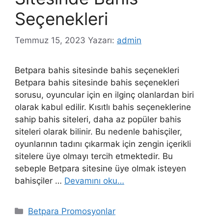
Seçenekleri
Temmuz 15, 2023
Yazarı:
admin
Betpara bahis sitesinde bahis seçenekleri
Betpara bahis sitesinde bahis seçenekleri
sorusu, oyuncular için en ilginç olanlardan biri
olarak kabul edilir. Kısıtlı bahis seçeneklerine
sahip bahis siteleri, daha az popüler bahis
siteleri olarak bilinir. Bu nedenle bahisçiler,
oyunlarının tadını çıkarmak için zengin içerikli
sitelere üye olmayı tercih etmektedir. Bu
sebeple Betpara sitesine üye olmak isteyen
bahisçiler …
Devamını oku…
Kategoriler
Betpara Promosyonlar