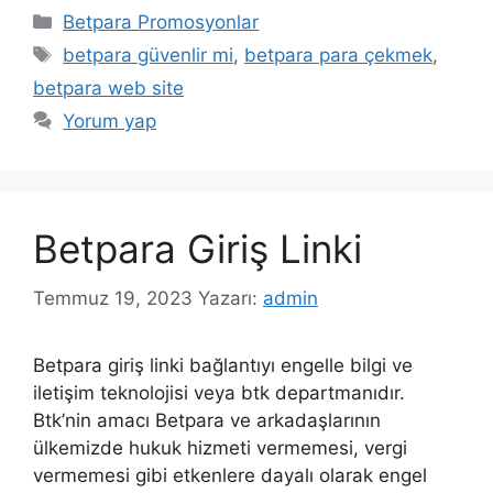
Kategoriler
Betpara Promosyonlar
Etiketler
betpara güvenlir mi
,
betpara para çekmek
,
betpara web site
Yorum yap
Betpara Giriş Linki
Temmuz 19, 2023
Yazarı:
admin
Betpara giriş linki bağlantıyı engelle bilgi ve
iletişim teknolojisi veya btk departmanıdır.
Btk’nin amacı Betpara ve arkadaşlarının
ülkemizde hukuk hizmeti vermemesi, vergi
vermemesi gibi etkenlere dayalı olarak engel