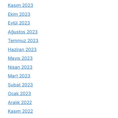
Kasım 2023
Ekim 2023
Eylül 2023
Ağustos 2023
Temmuz 2023
Haziran 2023
Mayıs 2023
Nisan 2023
Mart 2023
Şubat 2023
Ocak 2023
Aralık 2022
Kasım 2022