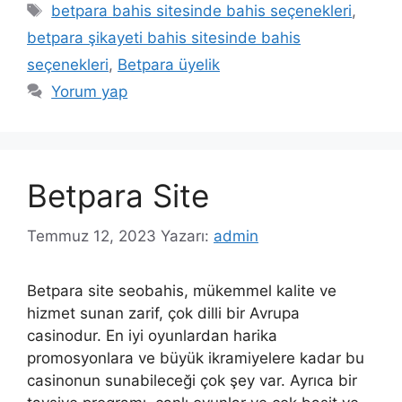
Etiketler
betpara bahis sitesinde bahis seçenekleri
,
betpara şikayeti bahis sitesinde bahis
seçenekleri
,
Betpara üyelik
Yorum yap
Betpara Site
Temmuz 12, 2023
Yazarı:
admin
Betpara site seobahis, mükemmel kalite ve
hizmet sunan zarif, çok dilli bir Avrupa
casinodur. En iyi oyunlardan harika
promosyonlara ve büyük ikramiyelere kadar bu
casinonun sunabileceği çok şey var. Ayrıca bir