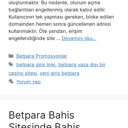
oluşturmaktır. Bu nedenle, oturum açma
bağlantıları engellenmiş olarak kabul edilir.
Kullanıcının tek yapması gereken, bloke edilen
domainden hemen sonra güncellenen adresi
kullanmaktır. Öte yandan, erişim
engellendiğinde site …
Devamını oku…
Kategoriler
Betpara Promosyonlar
Etiketler
betpara giriş linki
,
betpara yasa dışı bir
casino sitesi
,
yeni giris betpara
Yorum yap
Betpara Bahis
Sitesinde Bahis