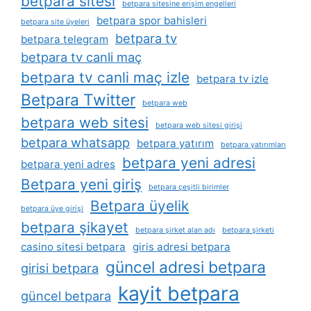
betpara sitesi
betpara sitesine erişim engelleri
betpara spor bahisleri
betpara site üyeleri
betpara tv
betpara telegram
betpara tv canli maç
betpara tv canli maç izle
betpara tv izle
Betpara Twitter
betpara web
betpara web sitesi
betpara web sitesi girişi
betpara whatsapp
betpara yatırım
betpara yatırımları
betpara yeni adresi
betpara yeni adres
Betpara yeni giriş
betpara çeşitli birimler
Betpara üyelik
betpara üye girişi
betpara şikayet
betpara şirket alan adı
betpara şirketi
casino sitesi betpara
giris adresi betpara
güncel adresi betpara
girisi betpara
kayit betpara
güncel betpara