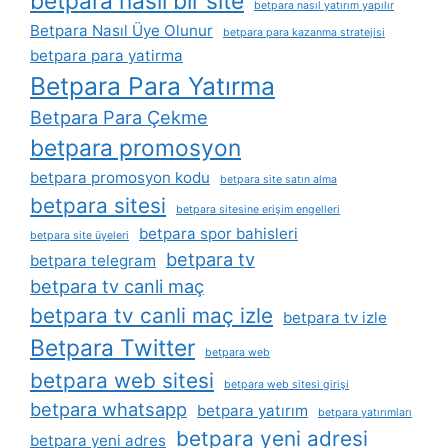
betpara nasil bir site
betpara nasıl yatırım yapılır
Betpara Nasıl Üye Olunur
betpara para kazanma stratejisi
betpara para yatirma
Betpara Para Yatırma
Betpara Para Çekme
betpara promosyon
betpara promosyon kodu
betpara site satın alma
betpara sitesi
betpara sitesine erişim engelleri
betpara spor bahisleri
betpara site üyeleri
betpara tv
betpara telegram
betpara tv canli maç
betpara tv canli maç izle
betpara tv izle
Betpara Twitter
betpara web
betpara web sitesi
betpara web sitesi girişi
betpara whatsapp
betpara yatırım
betpara yatırımları
betpara yeni adresi
betpara yeni adres