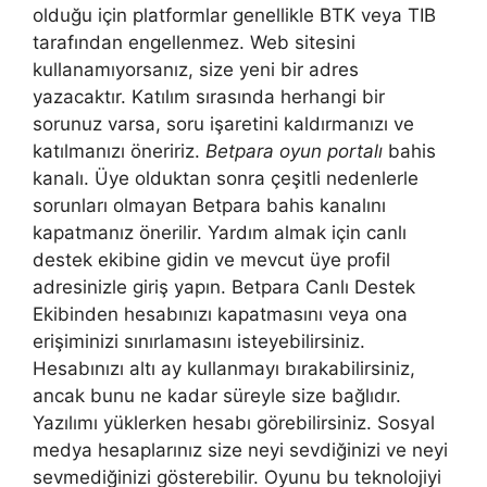
olduğu için platformlar genellikle BTK veya TIB
tarafından engellenmez. Web sitesini
kullanamıyorsanız, size yeni bir adres
yazacaktır. Katılım sırasında herhangi bir
sorunuz varsa, soru işaretini kaldırmanızı ve
katılmanızı öneririz.
Betpara oyun portalı
bahis
kanalı. Üye olduktan sonra çeşitli nedenlerle
sorunları olmayan Betpara bahis kanalını
kapatmanız önerilir. Yardım almak için canlı
destek ekibine gidin ve mevcut üye profil
adresinizle giriş yapın. Betpara Canlı Destek
Ekibinden hesabınızı kapatmasını veya ona
erişiminizi sınırlamasını isteyebilirsiniz.
Hesabınızı altı ay kullanmayı bırakabilirsiniz,
ancak bunu ne kadar süreyle size bağlıdır.
Yazılımı yüklerken hesabı görebilirsiniz. Sosyal
medya hesaplarınız size neyi sevdiğinizi ve neyi
sevmediğinizi gösterebilir. Oyunu bu teknolojiyi