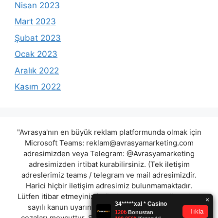
Nisan 2023
Mart 2023
Şubat 2023
Ocak 2023
Aralık 2022
Kasım 2022
"Avrasya'nın en büyük reklam platformunda olmak için
Microsoft Teams:
reklam@avrasyamarketing.com
adresimizden veya Telegram: @Avrasyamarketing
adresimizden irtibat kurabilirsiniz. (Tek iletişim
adreslerimiz teams / telegram ve mail adresimizdir.
Harici hiçbir iletişim adresimiz bulunmamaktadır.
Lütfen itibar etmeyiniz.) Türkiye yasalarına göre 7258
sayılı kanun uyarınca yasa dışı bahis oynamanın
cezaları mevcuttur. Şu an bulunduğunuz site hiç bir