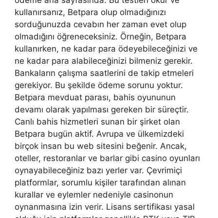
kullanırsanız, Betpara olup olmadığınızı
sorduğunuzda cevabın her zaman evet olup
olmadığını öğreneceksiniz. Örneğin, Betpara
kullanırken, ne kadar para ödeyebileceğinizi ve
ne kadar para alabileceğinizi bilmeniz gerekir.
Bankaların çalışma saatlerini de takip etmeleri
gerekiyor. Bu şekilde ödeme sorunu yoktur.
Betpara mevduat parası, bahis oyununun
devamı olarak yapılması gereken bir süreçtir.
Canlı bahis hizmetleri sunan bir şirket olan
Betpara bugün aktif. Avrupa ve ülkemizdeki
birçok insan bu web sitesini beğenir. Ancak,
oteller, restoranlar ve barlar gibi casino oyunları
oynayabileceğiniz bazı yerler var. Çevrimiçi
platformlar, sorumlu kişiler tarafından alınan
kurallar ve eylemler nedeniyle casinonun
oynanmasına izin verir. Lisans sertifikası yasal