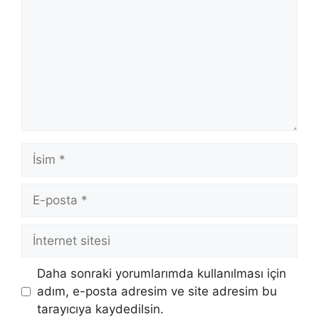
İsim
E-
posta
İnternet
sitesi
Daha sonraki yorumlarımda kullanılması için
adım, e-posta adresim ve site adresim bu
tarayıcıya kaydedilsin.