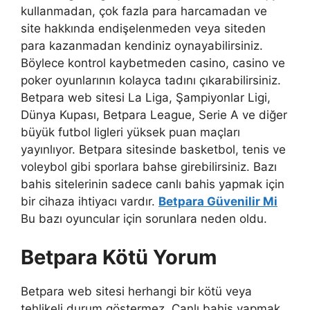
kullanmadan, çok fazla para harcamadan ve
site hakkında endişelenmeden veya siteden
para kazanmadan kendiniz oynayabilirsiniz.
Böylece kontrol kaybetmeden casino, casino ve
poker oyunlarının kolayca tadını çıkarabilirsiniz.
Betpara web sitesi La Liga, Şampiyonlar Ligi,
Dünya Kupası, Betpara League, Serie A ve diğer
büyük futbol ligleri yüksek puan maçları
yayınlıyor. Betpara sitesinde basketbol, tenis ve
voleybol gibi sporlara bahse girebilirsiniz. Bazı
bahis sitelerinin sadece canlı bahis yapmak için
bir cihaza ihtiyacı vardır.
Betpara Güvenilir Mi
Bu bazı oyuncular için sorunlara neden oldu.
Betpara Kötü Yorum
Betpara web sitesi herhangi bir kötü veya
tehlikeli durum göstermez. Canlı bahis yapmak