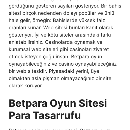
gördüğünü gösteren sayıları gösteriyor. Bir bahis
sitesi birçok nedenden dolayı popüler ve ünlü
hale gelir, örneğin: Bahislerde yüksek faiz
oranları sunar. Web sitesi bunları kanıt olarak
gösteriyor. İyi ve kötü siteler arasındaki farkı
anlatabilirsiniz. Casinolarda oynamak ve
kurumsal web siteleri gibi casinoları ziyaret
etmek isteyen çoğu insan. Betpara oyun
oynayabileceğiniz ve casino oynayabileceğiniz
bir web sitesidir. Piyasadaki yerini, üye
olmaktan asla pişman olmayacağınız bir site
olarak koruyor.
Betpara Oyun Sitesi
Para Tasarrufu