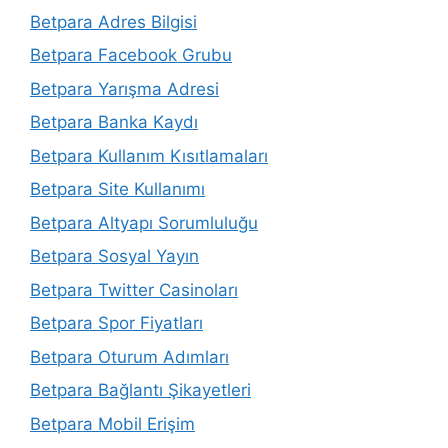
Betpara Adres Bilgisi
Betpara Facebook Grubu
Betpara Yarışma Adresi
Betpara Banka Kaydı
Betpara Kullanım Kısıtlamaları
Betpara Site Kullanımı
Betpara Altyapı Sorumluluğu
Betpara Sosyal Yayın
Betpara Twitter Casinoları
Betpara Spor Fiyatları
Betpara Oturum Adımları
Betpara Bağlantı Şikayetleri
Betpara Mobil Erişim