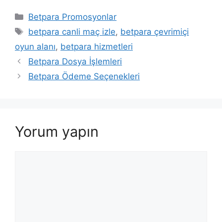
Kategoriler
Betpara Promosyonlar
Etiketler
betpara canli maç izle
,
betpara çevrimiçi
oyun alanı
,
betpara hizmetleri
Betpara Dosya İşlemleri
Betpara Ödeme Seçenekleri
Yorum yapın
Yorum