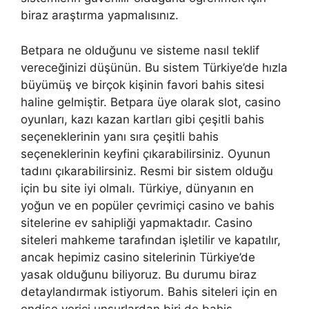
biraz araştırma yapmalısınız.
Betpara ne olduğunu ve sisteme nasıl teklif
vereceğinizi düşünün. Bu sistem Türkiye’de hızla
büyümüş ve birçok kişinin favori bahis sitesi
haline gelmiştir. Betpara üye olarak slot, casino
oyunları, kazı kazan kartları gibi çeşitli bahis
seçeneklerinin yanı sıra çeşitli bahis
seçeneklerinin keyfini çıkarabilirsiniz. Oyunun
tadını çıkarabilirsiniz. Resmi bir sistem olduğu
için bu site iyi olmalı. Türkiye, dünyanın en
yoğun ve en popüler çevrimiçi casino ve bahis
sitelerine ev sahipliği yapmaktadır. Casino
siteleri mahkeme tarafından işletilir ve kapatılır,
ancak hepimiz casino sitelerinin Türkiye’de
yasak olduğunu biliyoruz. Bu durumu biraz
detaylandırmak istiyorum. Bahis siteleri için en
endişe verici unsurlardan biri de bahis