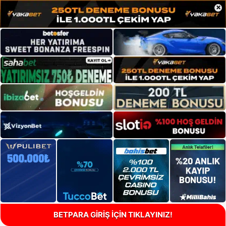
×
BETPARA GİRİŞ İÇİN TIKLAYINIZ!