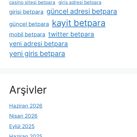
casino sitesi betpara
giris adresi betpara
güncel adresi betpara
girisi betpara
kayit betpara
güncel betpara
twitter betpara
mobil betpara
yeni adresi betpara
yeni giris betpara
Arşivler
Haziran 2026
Nisan 2026
Eylül 2025
Haziran 2025