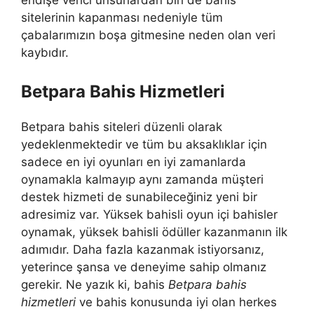
sitelerinin kapanması nedeniyle tüm
çabalarımızın boşa gitmesine neden olan veri
kaybıdır.
Betpara Bahis Hizmetleri
Betpara bahis siteleri düzenli olarak
yedeklenmektedir ve tüm bu aksaklıklar için
sadece en iyi oyunları en iyi zamanlarda
oynamakla kalmayıp aynı zamanda müşteri
destek hizmeti de sunabileceğiniz yeni bir
adresimiz var. Yüksek bahisli oyun içi bahisler
oynamak, yüksek bahisli ödüller kazanmanın ilk
adımıdır. Daha fazla kazanmak istiyorsanız,
yeterince şansa ve deneyime sahip olmanız
gerekir. Ne yazık ki, bahis
Betpara bahis
hizmetleri
ve bahis konusunda iyi olan herkes