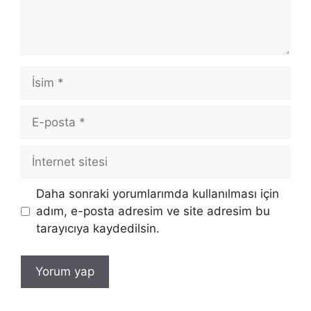
İsim
E-
posta
İnternet
sitesi
Daha sonraki yorumlarımda kullanılması için
adım, e-posta adresim ve site adresim bu
tarayıcıya kaydedilsin.