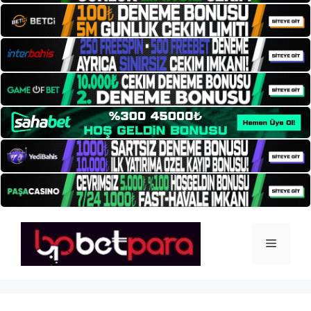
İçeriğe
atla
Menü