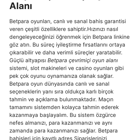
Alanı
Betpara oyunları, canlı ve sanal bahis garantisi
veren çeşitli özelliklere sahiptir.Hızınızı nasıl
dengeleyeceğinizi öğrenmek için Betpara linkine
göz atın. Bu süreç iyileştirme fırsatlarını ortaya
çıkarabilir ve daha verimli süreçler yaratabilir.
Güçlü altyapısı
Betpara çevrimiçi oyun alanı
sistemi, slot makineleri ve casino oyunları gibi
pek çok oyunu oynamanıza olanak sağlar.
Betpara oyun dünyasında canlı ve sanal
seçeneklerin yanı sıra oldukça karlı birçok
tahmin ve açıklama bulunmaktadır. Maçın
tamamını sistemden kolayca tahmin ederek
kazanmaya başlayalım. Bu sistem özgürce
nefes almanızı, para kazanmanızı ve aynı
zamanda para kazanmanızı sağlar. Betpara
bahisleri için kayıtlı adres Siparişlerinizi