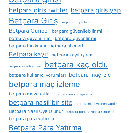
betpara giris twitter
betpara giris yap
Betpara Giriş
betpara giriş i̇şlemi
Betpara Güncel
betpara güvenilebilir mi
betpara güvenilir mi
betpara güvenlir mi
betpara hakkında
betpara hizmeti
Betpara kayıt
betpara kayıt i̇şlemi
betpara kaç oldu
betpara kayıtlı adresi
betpara maç izle
betpara kullanıcı yorumları
betpara maç izleme
betpara mevduatları
betpara mobil uygulama
betpara nasil bir site
betpara nasıl yatırım yapılır
Betpara Nasıl Üye Olunur
betpara para kazanma stratejisi
betpara para yatirma
Betpara Para Yatırma