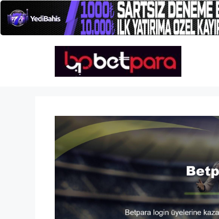
İçeriğe
atla