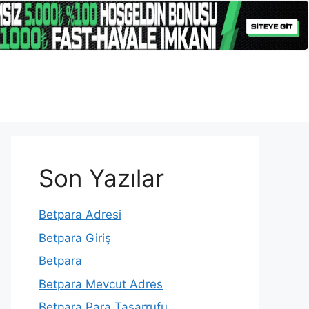
Son Yazılar
Betpara Adresi
Betpara Giriş
Betpara
Betpara Mevcut Adres
Betpara Para Tasarrufu