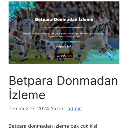
Betpara Donmadan
İzleme
Temmuz 17, 2024
Yazarı:
admin
Betpara donmadan i̇zleme pek çok kişi