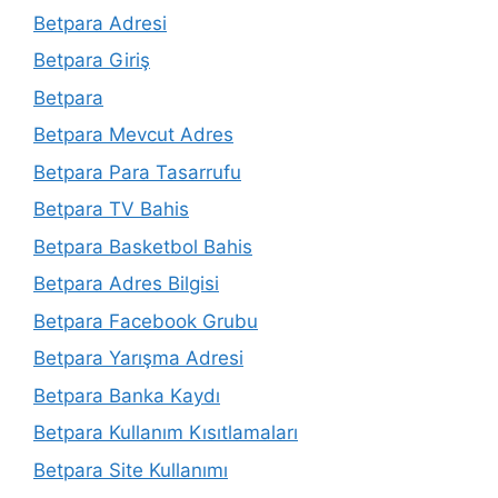
Betpara Adresi
Betpara Giriş
Betpara
Betpara Mevcut Adres
Betpara Para Tasarrufu
Betpara TV Bahis
Betpara Basketbol Bahis
Betpara Adres Bilgisi
Betpara Facebook Grubu
Betpara Yarışma Adresi
Betpara Banka Kaydı
Betpara Kullanım Kısıtlamaları
Betpara Site Kullanımı