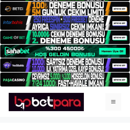
İçeriğe
atla
Menü