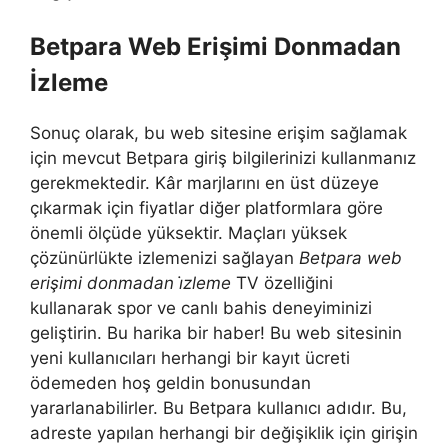
Betpara Web Erişimi Donmadan
İzleme
Sonuç olarak, bu web sitesine erişim sağlamak
için mevcut Betpara giriş bilgilerinizi kullanmanız
gerekmektedir. Kâr marjlarını en üst düzeye
çıkarmak için fiyatlar diğer platformlara göre
önemli ölçüde yüksektir. Maçları yüksek
çözünürlükte izlemenizi sağlayan
Betpara web
erişimi donmadan i̇zleme
TV özelliğini
kullanarak spor ve canlı bahis deneyiminizi
geliştirin. Bu harika bir haber! Bu web sitesinin
yeni kullanıcıları herhangi bir kayıt ücreti
ödemeden hoş geldin bonusundan
yararlanabilirler. Bu Betpara kullanıcı adıdır. Bu,
adreste yapılan herhangi bir değişiklik için girişin