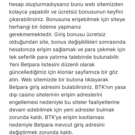
hesap oluşturmadıysanız bunu web sitemizden
kolayca yapabilir ve ücretsiz bonusunun keyfini
çıkarabilirsiniz. Bonusuna erişebilmek için siteye
herhangi bir ödeme yapmanız
gerekmemektedir. Giriş bonusu ücretsiz
olduğundan site, bonus değişiklikleri sonrasında
hesabınıza erişim sağlamak ve para çekmek için
tek seferlik para yatırma talebinde bulunabilir.
Yeni Betpara listesini düzenli olarak
güncellediğimiz için klonlar sayfamıza bir göz
atın. Web sitemizde bir butona tıklayarak
Betpara giriş adresini bulabilirsiniz. BTK’nın yasa
dışı casino sitelerinin erişim adreslerini
engellemesi nedeniyle bu siteler faaliyetlerine
devam edebilmek için yeni adresler bulmak
zorunda kaldı. BTK’ya erişim kısıtlaması
nedeniyle Betpara mevcut giriş adresini
değiştirmek zorunda kaldı.