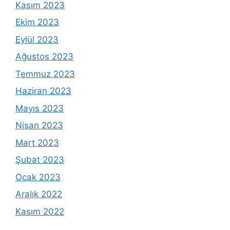
Kasım 2023
Ekim 2023
Eylül 2023
Ağustos 2023
Temmuz 2023
Haziran 2023
Mayıs 2023
Nisan 2023
Mart 2023
Şubat 2023
Ocak 2023
Aralık 2022
Kasım 2022