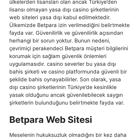
ülkelerden lisansları olan ancak Türkiye’den
lisansı olmayan yasa dışı casino şirketlerinin
web siteleri yasa dışı kabul edilmektedir.
Ülkemizde Betpara izin verilmediğini belirtmekte
fayda var. Güvenilirlik ve güvenilirlik açısından
herhangi bir sorun yoktur. Bunun nedeni,
çevrimiçi perakendeci Betpara müşteri bilgilerini
korumak için sağlam güvenlik önlemleri
uygulamasıdır. casino severler bu yasa dışı
bahis şirketi ve casino platformunda güvenli bir
şekilde bahis oynayabilirler. Son olarak, yasa
dışı casino şirketlerinin Türkiye’de kesinlikle
yasak olduğunu ancak güvenilebilecek saygın
şirketlerin bulunduğunu belirtmekte fayda var.
Betpara Web Sitesi
Meselenin hukuksuzluk olmadığını bir kez daha