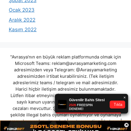
Şubat 2023
Ocak 2023
Aralık 2022
Kasım 2022
"Avrasya'nın en büyük reklam platformunda olmak için
Microsoft Teams:
reklam@avrasyamarketing.com
adresimizden veya Telegram: @Avrasyamarketing
adresimizden irtibat kurabilirsiniz. (Tek iletişim
adreslerimiz teams / telegram ve mail adresimizdir.
Harici hiçbir iletişim adresimiz bulunmamaktadır.
Lütfen itibar etmeyiniz.) Türkiye yasalarına göre 7258
sayılı kanun uyarınca yasa dışı bahis oynamanın
cezaları mevcuttur. Şu an bulunduğunuz site hiç bir
şekilde illegal bahis oyunları oynatmıyor ve oynamaya
aracı olmuyordur.
cloverbet
|
cratossporting
|
betmus
|
×
golvar
|
maritbet
|
monobahis
|
ritimbet
|
dellabet
"