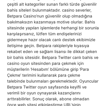
çeşitli alt kategoriler sunan farklı türde güvenilir
bahis siteleri bulunmaktadır. casino severler,
Betpara Casino’nun güvenilir olup olmadığına
bakılmaksızın kazanmaya motive olurlar. Bahis
sitesinde yapılan işlemlerde herhangi bir sorunla
karşılaşırsanız, lütfen tüm endişelerinizi
gidermeye hazır olacak canlı destek ekibimizle
iletişime geçin. Betpara rakipleriyle kıyasıya
rekabet eden ve sağlam lisansı ile dikkat çeken
bir bahis sitesidir. Betpara Twitter canlı bahis ve
casino oyun sitesinden para çekmek için
müşterilerin ‘Hesabım’ bölümüne girip ‘Para
Çekme’ terimini kullanarak para çekme
talebinde bulunmaları gerekmektedir. Oyuncular
Betpara Twitter oyun sayfasında keyifli ve
verimli bir oyun oynayarak kazançlarını
arttırabilirler. Sonuç olarak, abone olmadan
önce web sitesi etkinleştirme URL’sinin