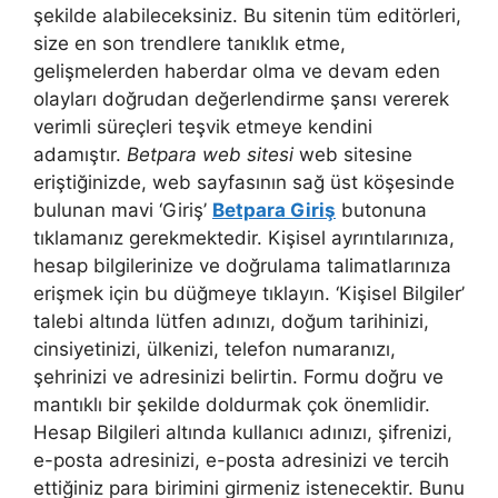
şekilde alabileceksiniz. Bu sitenin tüm editörleri,
size en son trendlere tanıklık etme,
gelişmelerden haberdar olma ve devam eden
olayları doğrudan değerlendirme şansı vererek
verimli süreçleri teşvik etmeye kendini
adamıştır.
Betpara web sitesi
web sitesine
eriştiğinizde, web sayfasının sağ üst köşesinde
bulunan mavi ‘Giriş’
Betpara Giriş
butonuna
tıklamanız gerekmektedir. Kişisel ayrıntılarınıza,
hesap bilgilerinize ve doğrulama talimatlarınıza
erişmek için bu düğmeye tıklayın. ‘Kişisel Bilgiler’
talebi altında lütfen adınızı, doğum tarihinizi,
cinsiyetinizi, ülkenizi, telefon numaranızı,
şehrinizi ve adresinizi belirtin. Formu doğru ve
mantıklı bir şekilde doldurmak çok önemlidir.
Hesap Bilgileri altında kullanıcı adınızı, şifrenizi,
e-posta adresinizi, e-posta adresinizi ve tercih
ettiğiniz para birimini girmeniz istenecektir. Bunu