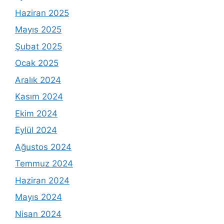
Haziran 2025
Mayıs 2025
Şubat 2025
Ocak 2025
Aralık 2024
Kasım 2024
Ekim 2024
Eylül 2024
Ağustos 2024
Temmuz 2024
Haziran 2024
Mayıs 2024
Nisan 2024