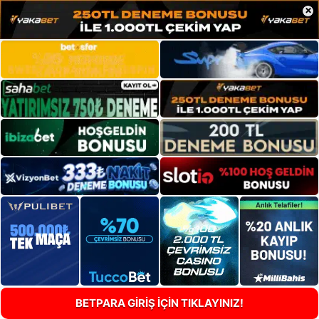
×
BETPARA GİRİŞ İÇİN TIKLAYINIZ!