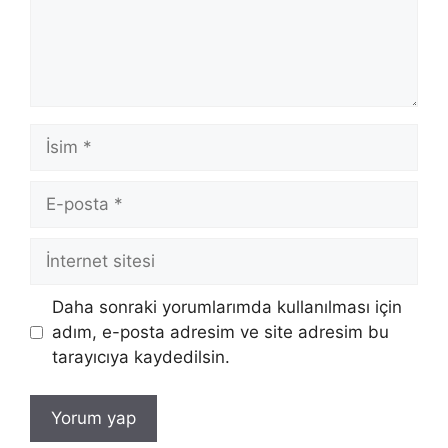
İsim
E-
posta
İnternet
sitesi
Daha sonraki yorumlarımda kullanılması için
adım, e-posta adresim ve site adresim bu
tarayıcıya kaydedilsin.