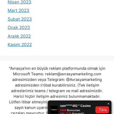
Nisan 2023
Mart 2023
Şubat 2023
Ocak 2023
Aralık 2022
Kasım 2022
"Avrasya'nın en büyük reklam platformunda olmak için
Microsoft Teams:
reklam@avrasyamarketing.com
adresimizden veya Telegram: @Avrasyamarketing
adresimizden irtibat kurabilirsiniz. (Tek iletişim
adreslerimiz teams / telegram ve mail adresimizdir.
Harici hiçbir iletişim adresimiz bulunmamaktadır.
Lütfen itibar etmeyiniz.) Türkiye yasalarına göre 7258
sayılı kanun uyarınca yasa dışı bahis oynamanın
cezaları mevcuttur. Şu an bulunduğunuz site hiç bir