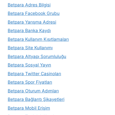
Betpara Adres Bilgisi
Betpara Facebook Grubu
Betpara Yarışma Adresi
Betpara Banka Kaydı
Betpara Kullanım Kısıtlamaları
Betpara Site Kullanımı
Betpara Altyapı Sorumluluğu
Betpara Sosyal Yayın
Betpara Twitter Casinoları
Betpara Spor Fiyatları
Betpara Oturum Adımları
Betpara Bağlantı Şikayetleri
Betpara Mobil Erişim