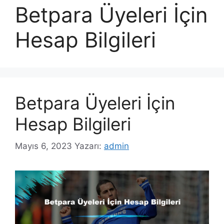
Betpara Üyeleri İçin
Hesap Bilgileri
Betpara Üyeleri İçin
Hesap Bilgileri
Mayıs 6, 2023
Yazarı:
admin