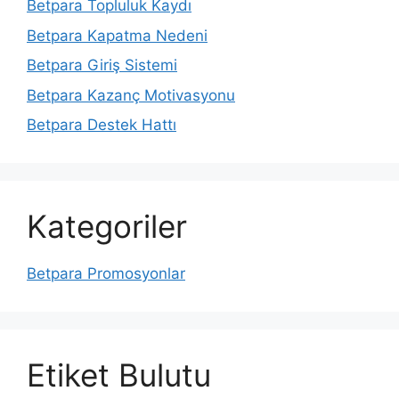
Betpara Topluluk Kaydı
Betpara Kapatma Nedeni
Betpara Giriş Sistemi
Betpara Kazanç Motivasyonu
Betpara Destek Hattı
Kategoriler
Betpara Promosyonlar
Etiket Bulutu