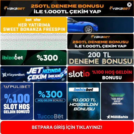
×
BETPARA GİRİŞ İÇİN TIKLAYINIZ!