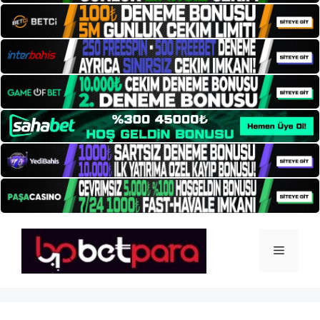
İçeriğe
atla
Menü