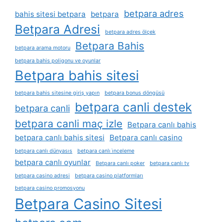
betpara adres
bahis sitesi betpara
betpara
Betpara Adresi
betpara adres ölçek
Betpara Bahis
betpara arama motoru
betpara bahis poligonu ve oyunlar
Betpara bahis sitesi
betpara bahis sitesine giriş yapın
betpara bonus döngüsü
betpara canli destek
betpara canli
betpara canli maç izle
Betpara canlı bahis
betpara canlı bahis sitesi
Betpara canlı casino
betpara canlı dünyasıs
betpara canlı i̇nceleme
betpara canlı oyunlar
Betpara canlı poker
betpara canlı tv
betpara casino adresi
betpara casino platformları
betpara casino promosyonu
Betpara Casino Sitesi