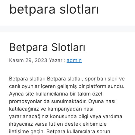
betpara slotları
Betpara Slotları
Kasım 29, 2023
Yazarı:
admin
Betpara slotları Betpara slotlar, spor bahisleri ve
canlı oyunlar içeren gelişmiş bir platform sundu.
Ayrıca site kullanıcılarına bir takım özel
promosyonlar da sunulmaktadır. Oyuna nasıl
katılacağınız ve kampanyadan nasıl
yararlanacağınız konusunda bilgi veya yardıma
ihtiyacınız varsa lütfen destek ekibimizle
iletişime geçin. Betpara kullanıcılara sorun