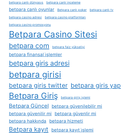
betpara canlı dünyasıs
betpara canlı i̇nceleme
betpara canlı oyunlar
Betpara canlı poker
betpara canlı tv
betpara casino adresi
betpara casino platformları
betpara casino promosyonu
Betpara Casino Sitesi
betpara com
betpara faiz yükselişi
betpara finansal i̇şlemler
betpara giris adresi
betpara girisi
betpara giris twitter
betpara giris yap
Betpara Giriş
betpara giriş i̇şlemi
Betpara Güncel
betpara güvenilebilir mi
betpara güvenilir mi
betpara güvenlir mi
betpara hakkında
betpara hizmeti
Betpara kayıt
betpara kayıt i̇şlemi