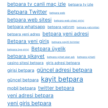
betpara tv canli maç izle
betpara tv izle
Betpara Twitter
betpara web
betpara web sitesi
betpara web sitesi girişi
betpara whatsapp
betpara yatırım
betpara yatırımları
betpara yeni adresi
betpara yeni adres
Betpara yeni giriş
betpara çeşitli birimler
Betpara üyelik
betpara üye girişi
betpara şikayet
betpara şirket alan adı
betpara şirketi
casino sitesi betpara
giris adresi betpara
güncel adresi betpara
girisi betpara
kayit betpara
güncel betpara
twitter betpara
mobil betpara
yeni adresi betpara
yeni giris betpara