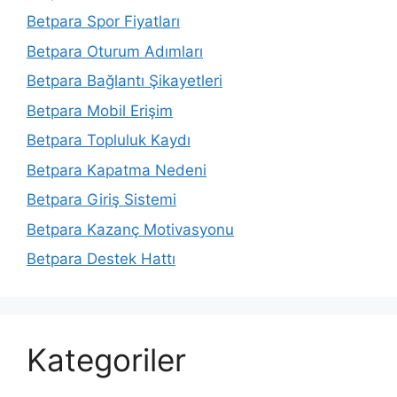
Betpara Spor Fiyatları
Betpara Oturum Adımları
Betpara Bağlantı Şikayetleri
Betpara Mobil Erişim
Betpara Topluluk Kaydı
Betpara Kapatma Nedeni
Betpara Giriş Sistemi
Betpara Kazanç Motivasyonu
Betpara Destek Hattı
Kategoriler