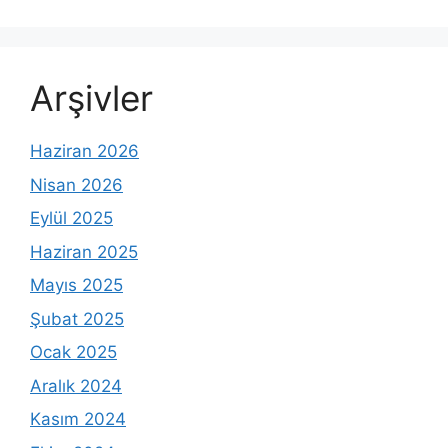
Arşivler
Haziran 2026
Nisan 2026
Eylül 2025
Haziran 2025
Mayıs 2025
Şubat 2025
Ocak 2025
Aralık 2024
Kasım 2024