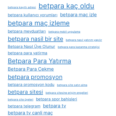
betpara kaç oldu
betpara kayıtlı adresi
betpara maç izle
betpara kullanıcı yorumları
betpara maç izleme
betpara mevduatları
betpara mobil uygulama
betpara nasil bir site
betpara nasıl yatırım yapılır
Betpara Nasıl Üye Olunur
betpara para kazanma stratejisi
betpara para yatirma
Betpara Para Yatırma
Betpara Para Çekme
betpara promosyon
betpara promosyon kodu
betpara site satın alma
betpara sitesi
betpara sitesine erişim engelleri
betpara spor bahisleri
betpara site üyeleri
betpara tv
betpara telegram
betpara tv canli maç