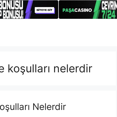
 koşulları nelerdir
şulları Nelerdir