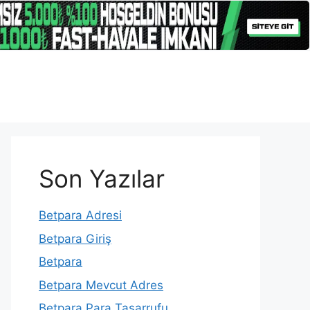
Son Yazılar
Betpara Adresi
Betpara Giriş
Betpara
Betpara Mevcut Adres
Betpara Para Tasarrufu