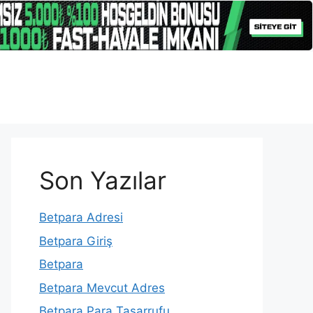
Son Yazılar
Betpara Adresi
Betpara Giriş
Betpara
Betpara Mevcut Adres
Betpara Para Tasarrufu