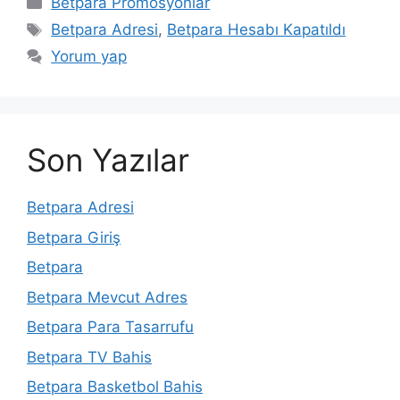
Betpara Promosyonlar
Etiketler
Betpara Adresi
,
Betpara Hesabı Kapatıldı
Yorum yap
Son Yazılar
Betpara Adresi
Betpara Giriş
Betpara
Betpara Mevcut Adres
Betpara Para Tasarrufu
Betpara TV Bahis
Betpara Basketbol Bahis