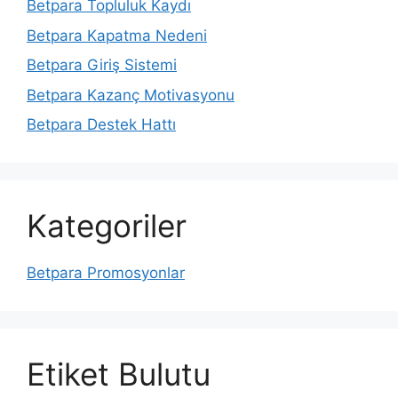
Betpara Topluluk Kaydı
Betpara Kapatma Nedeni
Betpara Giriş Sistemi
Betpara Kazanç Motivasyonu
Betpara Destek Hattı
Kategoriler
Betpara Promosyonlar
Etiket Bulutu