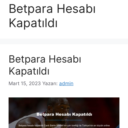
Betpara Hesabı
Kapatıldı
Betpara Hesabı
Kapatıldı
Mart 15, 2023
Yazarı:
admin