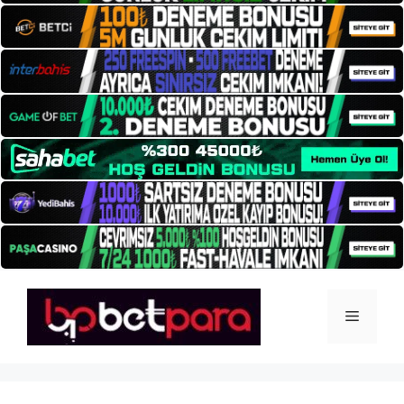
İçeriğe
atla
Menü