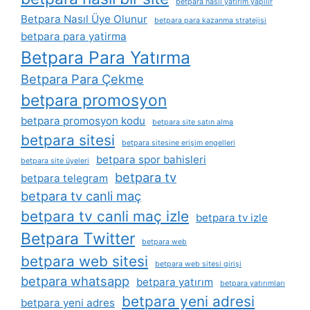
betpara nasıl yatırım yapılır
Betpara Nasıl Üye Olunur
betpara para kazanma stratejisi
betpara para yatirma
Betpara Para Yatırma
Betpara Para Çekme
betpara promosyon
betpara promosyon kodu
betpara site satın alma
betpara sitesi
betpara sitesine erişim engelleri
betpara spor bahisleri
betpara site üyeleri
betpara tv
betpara telegram
betpara tv canli maç
betpara tv canli maç izle
betpara tv izle
Betpara Twitter
betpara web
betpara web sitesi
betpara web sitesi girişi
betpara whatsapp
betpara yatırım
betpara yatırımları
betpara yeni adresi
betpara yeni adres