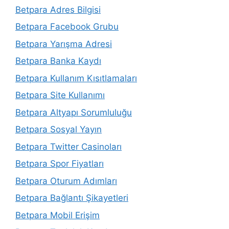
Betpara Adres Bilgisi
Betpara Facebook Grubu
Betpara Yarışma Adresi
Betpara Banka Kaydı
Betpara Kullanım Kısıtlamaları
Betpara Site Kullanımı
Betpara Altyapı Sorumluluğu
Betpara Sosyal Yayın
Betpara Twitter Casinoları
Betpara Spor Fiyatları
Betpara Oturum Adımları
Betpara Bağlantı Şikayetleri
Betpara Mobil Erişim