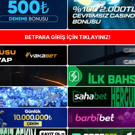
BETPARA GİRİŞ İÇİN TIKLAYINIZ!