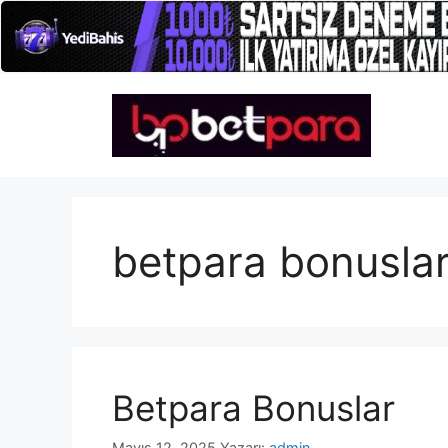
İçeriğe
atla
betpara bonusla
Betpara Bonuslar
Mayıs 12, 2025
Yazarı:
admin