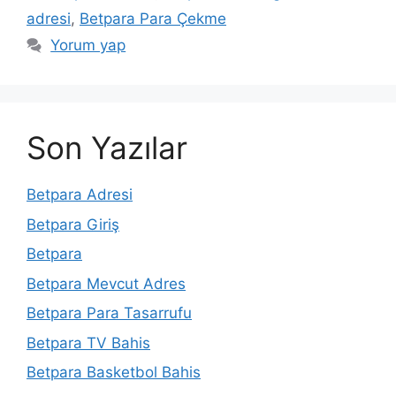
adresi
,
Betpara Para Çekme
Yorum yap
Son Yazılar
Betpara Adresi
Betpara Giriş
Betpara
Betpara Mevcut Adres
Betpara Para Tasarrufu
Betpara TV Bahis
Betpara Basketbol Bahis