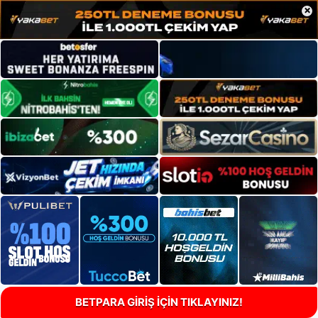
×
BETPARA GİRİŞ İÇİN TIKLAYINIZ!