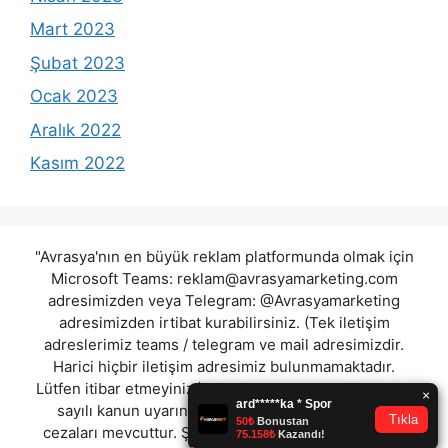
Mart 2023
Şubat 2023
Ocak 2023
Aralık 2022
Kasım 2022
"Avrasya'nın en büyük reklam platformunda olmak için
Microsoft Teams:
reklam@avrasyamarketing.com
adresimizden veya Telegram: @Avrasyamarketing
adresimizden irtibat kurabilirsiniz. (Tek iletişim
adreslerimiz teams / telegram ve mail adresimizdir.
Harici hiçbir iletişim adresimiz bulunmamaktadır.
Lütfen itibar etmeyiniz.) Türkiye yasalarına göre 7258
sayılı kanun uyarınca yasa dışı bahis oynamanın
cezaları mevcuttur. Şu an bulunduğunuz site hiç bir