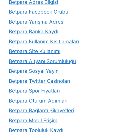
Betpara Adres Bilgisi
Betpara Facebook Grubu
Betpara Yarışma Adresi
Betpara Banka Kaydı
Betpara Kullanım Kısıtlamaları
Betpara Site Kullanımı
Betpara Altyapı Sorumluluğu
Betpara Sosyal Yayın
Betpara Twitter Casinoları
Betpara Spor Fiyatları
Betpara Oturum Adımları
Betpara Bağlantı Şikayetleri
Betpara Mobil Erişim
Betpara Topluluk Kaydı