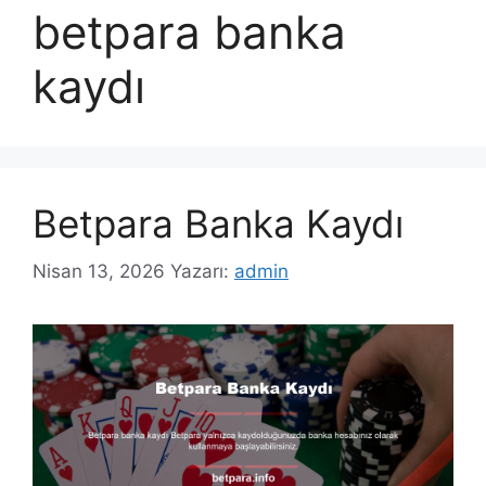
betpara banka
kaydı
Betpara Banka Kaydı
Nisan 13, 2026
Yazarı:
admin