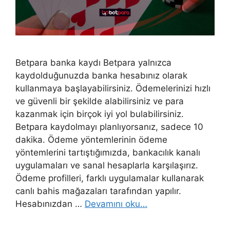
Betpara banka kaydı Betpara yalnızca
kaydolduğunuzda banka hesabınız olarak
kullanmaya başlayabilirsiniz. Ödemelerinizi hızlı
ve güvenli bir şekilde alabilirsiniz ve para
kazanmak için birçok iyi yol bulabilirsiniz.
Betpara kaydolmayı planlıyorsanız, sadece 10
dakika. Ödeme yöntemlerinin ödeme
yöntemlerini tartıştığımızda, bankacılık kanalı
uygulamaları ve sanal hesaplarla karşılaşırız.
Ödeme profilleri, farklı uygulamalar kullanarak
canlı bahis mağazaları tarafından yapılır.
Hesabınızdan …
Devamını oku…