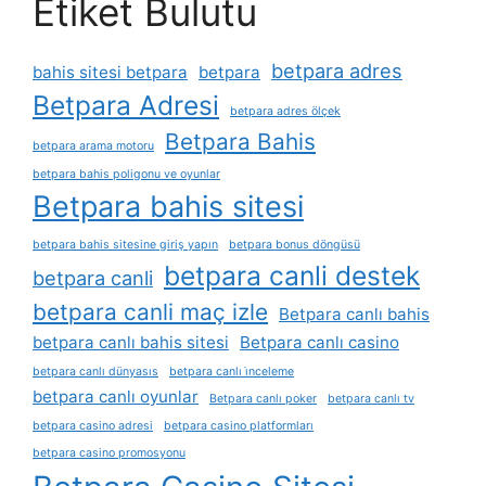
Etiket Bulutu
betpara adres
bahis sitesi betpara
betpara
Betpara Adresi
betpara adres ölçek
Betpara Bahis
betpara arama motoru
betpara bahis poligonu ve oyunlar
Betpara bahis sitesi
betpara bahis sitesine giriş yapın
betpara bonus döngüsü
betpara canli destek
betpara canli
betpara canli maç izle
Betpara canlı bahis
betpara canlı bahis sitesi
Betpara canlı casino
betpara canlı dünyasıs
betpara canlı i̇nceleme
betpara canlı oyunlar
Betpara canlı poker
betpara canlı tv
betpara casino adresi
betpara casino platformları
betpara casino promosyonu