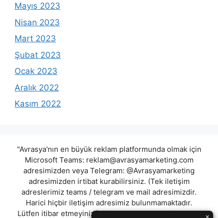
Mayıs 2023
Nisan 2023
Mart 2023
Şubat 2023
Ocak 2023
Aralık 2022
Kasım 2022
"Avrasya'nın en büyük reklam platformunda olmak için
Microsoft Teams:
reklam@avrasyamarketing.com
adresimizden veya Telegram: @Avrasyamarketing
adresimizden irtibat kurabilirsiniz. (Tek iletişim
adreslerimiz teams / telegram ve mail adresimizdir.
Harici hiçbir iletişim adresimiz bulunmamaktadır.
Lütfen itibar etmeyiniz.) Türkiye yasalarına göre 7258