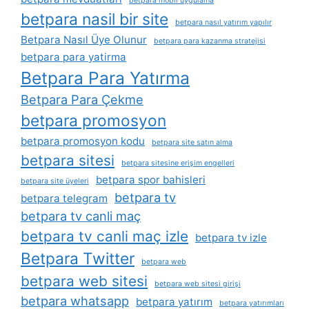
betpara mobil uygulama
betpara nasil bir site
betpara nasıl yatırım yapılır
Betpara Nasıl Üye Olunur
betpara para kazanma stratejisi
betpara para yatirma
Betpara Para Yatırma
Betpara Para Çekme
betpara promosyon
betpara promosyon kodu
betpara site satın alma
betpara sitesi
betpara sitesine erişim engelleri
betpara spor bahisleri
betpara site üyeleri
betpara tv
betpara telegram
betpara tv canli maç
betpara tv canli maç izle
betpara tv izle
Betpara Twitter
betpara web
betpara web sitesi
betpara web sitesi girişi
betpara whatsapp
betpara yatırım
betpara yatırımları