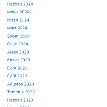
Haziran 2024
Mayıs 2024
Nisan 2024
Mart 2024
Şubat 2024
Ocak 2024
Aralık 2023
Kasım 2023
Ekim 2023
Eylül 2023
Ağustos 2023
Temmuz 2023
Haziran 2023