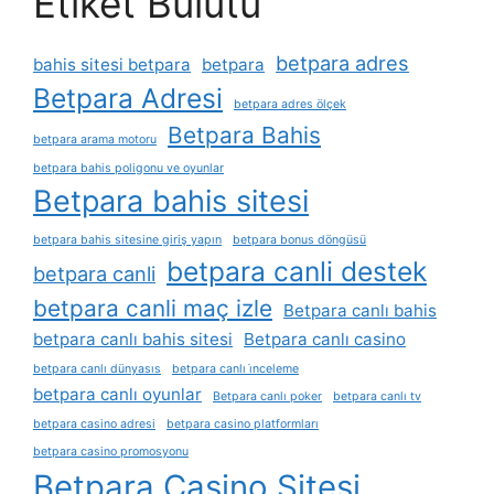
Etiket Bulutu
betpara adres
bahis sitesi betpara
betpara
Betpara Adresi
betpara adres ölçek
Betpara Bahis
betpara arama motoru
betpara bahis poligonu ve oyunlar
Betpara bahis sitesi
betpara bahis sitesine giriş yapın
betpara bonus döngüsü
betpara canli destek
betpara canli
betpara canli maç izle
Betpara canlı bahis
betpara canlı bahis sitesi
Betpara canlı casino
betpara canlı dünyasıs
betpara canlı i̇nceleme
betpara canlı oyunlar
Betpara canlı poker
betpara canlı tv
betpara casino adresi
betpara casino platformları
betpara casino promosyonu
Betpara Casino Sitesi