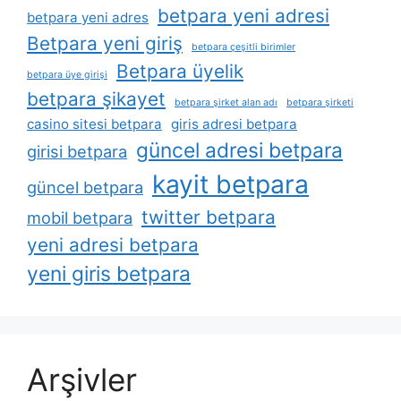
betpara yeni adresi
betpara yeni adres
Betpara yeni giriş
betpara çeşitli birimler
Betpara üyelik
betpara üye girişi
betpara şikayet
betpara şirket alan adı
betpara şirketi
casino sitesi betpara
giris adresi betpara
güncel adresi betpara
girisi betpara
kayit betpara
güncel betpara
twitter betpara
mobil betpara
yeni adresi betpara
yeni giris betpara
Arşivler