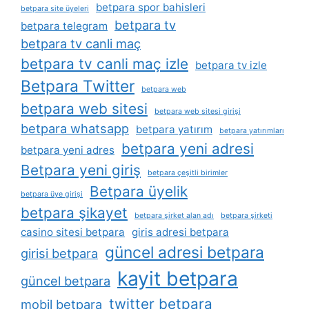
betpara spor bahisleri
betpara site üyeleri
betpara tv
betpara telegram
betpara tv canli maç
betpara tv canli maç izle
betpara tv izle
Betpara Twitter
betpara web
betpara web sitesi
betpara web sitesi girişi
betpara whatsapp
betpara yatırım
betpara yatırımları
betpara yeni adresi
betpara yeni adres
Betpara yeni giriş
betpara çeşitli birimler
Betpara üyelik
betpara üye girişi
betpara şikayet
betpara şirket alan adı
betpara şirketi
casino sitesi betpara
giris adresi betpara
güncel adresi betpara
girisi betpara
kayit betpara
güncel betpara
twitter betpara
mobil betpara