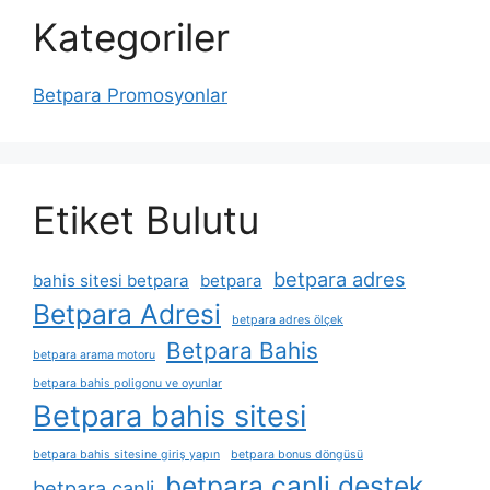
Kategoriler
Betpara Promosyonlar
Etiket Bulutu
betpara adres
bahis sitesi betpara
betpara
Betpara Adresi
betpara adres ölçek
Betpara Bahis
betpara arama motoru
betpara bahis poligonu ve oyunlar
Betpara bahis sitesi
betpara bahis sitesine giriş yapın
betpara bonus döngüsü
betpara canli destek
betpara canli