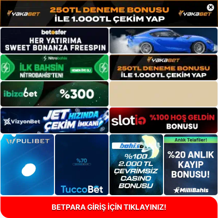
×
BETPARA GİRİŞ İÇİN TIKLAYINIZ!