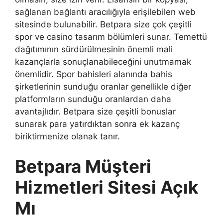
sağlanan bağlantı aracılığıyla erişilebilen web
sitesinde bulunabilir. Betpara size çok çeşitli
spor ve casino tasarım bölümleri sunar. Temettü
dağıtımının sürdürülmesinin önemli mali
kazançlarla sonuçlanabileceğini unutmamak
önemlidir. Spor bahisleri alanında bahis
şirketlerinin sunduğu oranlar genellikle diğer
platformların sunduğu oranlardan daha
avantajlıdır. Betpara size çeşitli bonuslar
sunarak para yatırdıktan sonra ek kazanç
biriktirmenize olanak tanır.
Betpara Müşteri
Hizmetleri Sitesi Açık
Mı