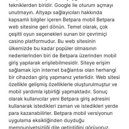
tekniklerden biridir. Google ile oturum açmayı
unutmayın. Altyapı sağlayıcıları hakkında
kapsamlı bilgiler içeren Betpara mobil Betpara
web sitesine geri dönün. Temel olarak, çok
çeşitli oyun seçenekleri sunan bir çevrimiçi
casino platformudur. Bu web sitesinin
ülkemizde bu kadar popüler olmasının
nedenlerinden biri de Betpara üzerinden mobil
giriş yapılarak erişilebilmesidir. Siteye erişim
sağlamak için internet bağlantısı olan herhangi
bir cihazdan giriş yapmanız yeterlidir. Web sitesi
özellikle gelişmiş özelliklerle oluşturulmuştur ve
mobil yardımla işbirliği yapmaktadır. Sonuç
olarak kullanıcılar yeni Betpara giriş adresini
kullanarak istedikleri zaman ve istedikleri yerde
para kazanabilirler. Betpara mobil versiyonun
uygulama eksikliğinden duyduğu
memnuniyetsizliği dile getirdiğini görüyoruz.