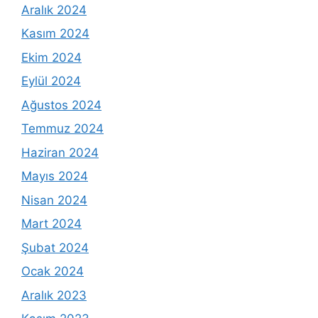
Aralık 2024
Kasım 2024
Ekim 2024
Eylül 2024
Ağustos 2024
Temmuz 2024
Haziran 2024
Mayıs 2024
Nisan 2024
Mart 2024
Şubat 2024
Ocak 2024
Aralık 2023