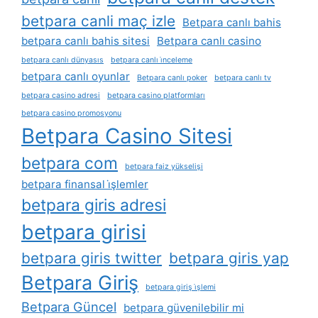
betpara canli maç izle
Betpara canlı bahis
betpara canlı bahis sitesi
Betpara canlı casino
betpara canlı dünyasıs
betpara canlı i̇nceleme
betpara canlı oyunlar
Betpara canlı poker
betpara canlı tv
betpara casino adresi
betpara casino platformları
betpara casino promosyonu
Betpara Casino Sitesi
betpara com
betpara faiz yükselişi
betpara finansal i̇şlemler
betpara giris adresi
betpara girisi
betpara giris twitter
betpara giris yap
Betpara Giriş
betpara giriş i̇şlemi
Betpara Güncel
betpara güvenilebilir mi