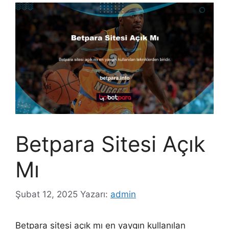
Betpara Sitesi Açık
Mı
Şubat 12, 2025
Yazarı:
admin
Betpara sitesi açık mı en yaygın kullanılan