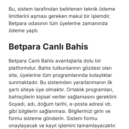
Bu, sistem tarafından belirlenen teknik ödeme
limitlerini aşması gereken makul bir işlemdir.
Betpara odasının tüm üyelerine zamanında
ödeme yaptı.
Betpara Canlı Bahis
Betpara Canlı Bahis avantajlarla dolu bir
platformdur. Bahis tutkunlarının gözdesi olan
site, üyelerine tüm programlarında kolaylıklar
sunmaktadır. Bu sistemden yararlanmanın ilk
şartı siteye üye olmaktır. Ortaklık programları,
bahisçilerin kişisel veriler sağlamasını gerektirir.
Soyadı, adı, doğum tarihi, e-posta adresi vb.
gibi bilgilerin sağlanması. Bilgilerinizi girin ve
formu sisteme gönderin. Sistem formu
onaylayacak ve kayıt işlemini tamamlayacaktır.