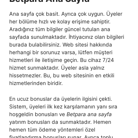
Ana sayfa çok basit. Ayrıca çok uygun. Üyeler
her bölüme hızlı ve kolay erişime sahiptir.
Aradığınız tüm bilgiler güncel tutulan ana
sayfada sunulmaktadır. İhtiyacınız olan bilgileri
burada bulabilirsiniz. Web sitesi hakkında
herhangi bir sorunuz varsa, lütfen müşteri
hizmetleri ile iletişime geçin. Bu cihaz 7/24
hizmet sunmaktadır. Üyeler asla yalnız
hissetmezler. Bu, bu web sitesinin en etkili
hizmetlerinden biridir.
En ucuz bonuslar da üyelerin ilgisini çekti.
Sistem, üyeleri ilk kez karşılamanın yanı sıra
hoşgeldin bonusları ve
Betpara ana sayfa
yatırım bonusları da sunmaktadır. Hemen
hemen tüm ödeme yöntemleri özel
fiyatlandırma bonusları sunar. Ayrıca toplu