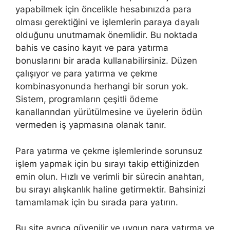
yapabilmek için öncelikle hesabınızda para
olması gerektiğini ve işlemlerin paraya dayalı
olduğunu unutmamak önemlidir. Bu noktada
bahis ve casino kayıt ve para yatırma
bonuslarını bir arada kullanabilirsiniz. Düzen
çalışıyor ve para yatırma ve çekme
kombinasyonunda herhangi bir sorun yok.
Sistem, programların çeşitli ödeme
kanallarından yürütülmesine ve üyelerin ödün
vermeden iş yapmasına olanak tanır.
Para yatırma ve çekme işlemlerinde sorunsuz
işlem yapmak için bu sırayı takip ettiğinizden
emin olun. Hızlı ve verimli bir sürecin anahtarı,
bu sırayı alışkanlık haline getirmektir. Bahsinizi
tamamlamak için bu sırada para yatırın.
Bu site ayrıca güvenilir ve uygun para yatırma ve