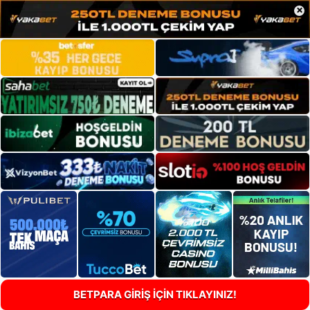
×
BETPARA GİRİŞ İÇİN TIKLAYINIZ!