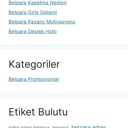
Betpara Kapatma Nedeni
Betpara Giriş Sistemi
Betpara Kazanç Motivasyonu
Betpara Destek Hattı
Kategoriler
Betpara Promosyonlar
Etiket Bulutu
betpara adres
bahis sitesi betpara
betpara