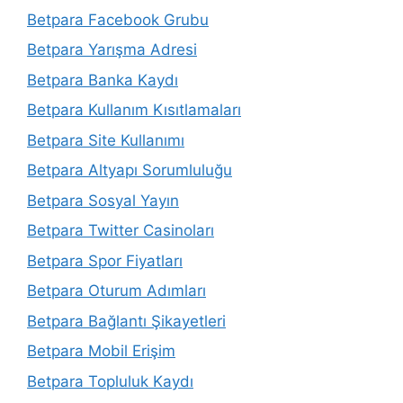
Betpara Facebook Grubu
Betpara Yarışma Adresi
Betpara Banka Kaydı
Betpara Kullanım Kısıtlamaları
Betpara Site Kullanımı
Betpara Altyapı Sorumluluğu
Betpara Sosyal Yayın
Betpara Twitter Casinoları
Betpara Spor Fiyatları
Betpara Oturum Adımları
Betpara Bağlantı Şikayetleri
Betpara Mobil Erişim
Betpara Topluluk Kaydı