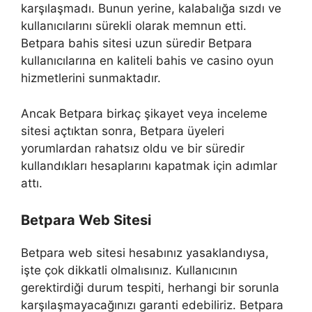
karşılaşmadı. Bunun yerine, kalabalığa sızdı ve
kullanıcılarını sürekli olarak memnun etti.
Betpara bahis sitesi uzun süredir Betpara
kullanıcılarına en kaliteli bahis ve casino oyun
hizmetlerini sunmaktadır.
Ancak Betpara birkaç şikayet veya inceleme
sitesi açtıktan sonra, Betpara üyeleri
yorumlardan rahatsız oldu ve bir süredir
kullandıkları hesaplarını kapatmak için adımlar
attı.
Betpara Web Sitesi
Betpara web sitesi hesabınız yasaklandıysa,
işte çok dikkatli olmalısınız. Kullanıcının
gerektirdiği durum tespiti, herhangi bir sorunla
karşılaşmayacağınızı garanti edebiliriz. Betpara