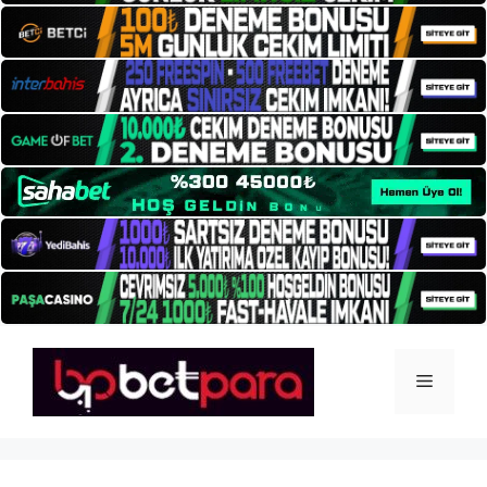
İçeriğe
atla
Menü