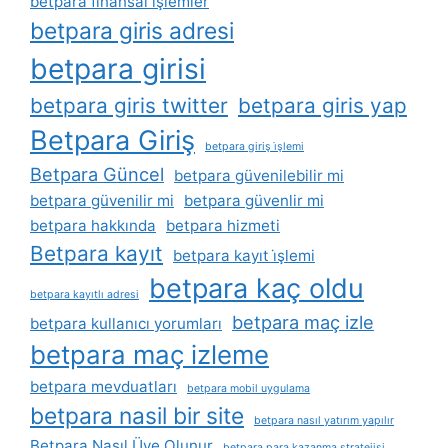
betpara finansal i̇şlemler
betpara giris adresi
betpara girisi
betpara giris twitter
betpara giris yap
Betpara Giriş
betpara giriş i̇şlemi
Betpara Güncel
betpara güvenilebilir mi
betpara güvenilir mi
betpara güvenlir mi
betpara hakkında
betpara hizmeti
Betpara kayıt
betpara kayıt i̇şlemi
betpara kaç oldu
betpara kayıtlı adresi
betpara maç izle
betpara kullanıcı yorumları
betpara maç izleme
betpara mevduatları
betpara mobil uygulama
betpara nasil bir site
betpara nasıl yatırım yapılır
Betpara Nasıl Üye Olunur
betpara para kazanma stratejisi