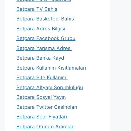
Betpara TV Bahis
Betpara Basketbol Bahis
Betpara Adres Bilgisi
Betpara Facebook Grubu
Betpara Yarışma Adresi
Betpara Banka Kaydı
Betpara Kullanım Kısıtlamaları
Betpara Site Kullanımı
Betpara Altyapı Sorumluluğu
Betpara Sosyal Yayın
Betpara Twitter Casinoları
Betpara Spor Fiyatları
Betpara Oturum Adımları