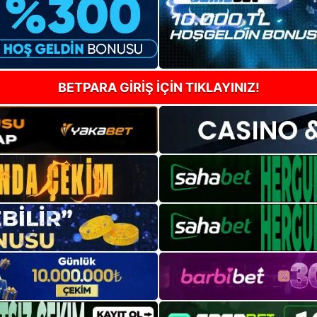
BETPARA GİRİŞ İÇİN TIKLAYINIZ!