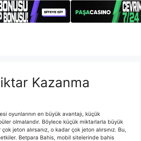
iktar Kazanma
si oyunlarının en büyük avantajı, küçük
üler olmalarıdır. Böylece küçük miktarlarla büyük
çok jeton alırsanız, o kadar çok jeton alırsınız. Bu,
etkiler. Betpara Bahis, mobil sitelerinde bahis