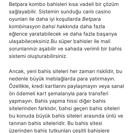
Betpara kombo bahisleri kısa vadeli bir çözüm
sağlayabilir. Sistemin sunduğu canlı casino
oyunları ile daha iyi koşullarda
Betpara
kombinasyon bahsi hakkında
daha fazla
eğlence yaratabilecek ve daha fazla başarıya
ulaşabileceksiniz.Bu süper bahisler ile mali
sorunlarınızı aşabilir ve sahada verimli bir bahis
sistemi oluşturabilirsiniz.
Ancak, yeni bahis siteleri her zaman risklidir, bu
nedenle büyük meblağlarda para yatırmayın.
Özellikle, kredi kartlarını paylaşmayın veya sanal
ön ödemeli kart şemalarıyla para transferi
yapmayın. Bahis yapma hissi diğer bahis
sitelerinden farklıdır, bahsi geçen bahis siteleri
bu konuda büyük bahis siteleri arasında ünlü ve
tanınan bahis siteleridir. Bu bahis sitesi
üzerinden bahis tutkunları çeşitli bahislere