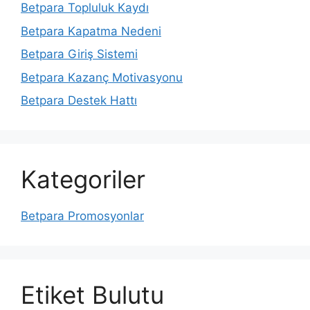
Betpara Topluluk Kaydı
Betpara Kapatma Nedeni
Betpara Giriş Sistemi
Betpara Kazanç Motivasyonu
Betpara Destek Hattı
Kategoriler
Betpara Promosyonlar
Etiket Bulutu