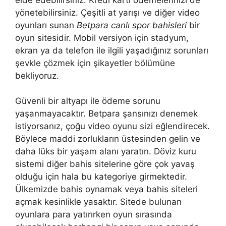
yönetebilirsiniz. Çeşitli at yarışı ve diğer video
oyunları sunan
Betpara canlı spor bahisleri
bir
oyun sitesidir. Mobil versiyon için stadyum,
ekran ya da telefon ile ilgili yaşadığınız sorunları
şevkle çözmek için şikayetler bölümüne
bekliyoruz.
Güvenli bir altyapı ile ödeme sorunu
yaşanmayacaktır. Betpara şansınızı denemek
istiyorsanız, çoğu video oyunu sizi eğlendirecek.
Böylece maddi zorlukların üstesinden gelin ve
daha lüks bir yaşam alanı yaratın. Döviz kuru
sistemi diğer bahis sitelerine göre çok yavaş
olduğu için hala bu kategoriye girmektedir.
Ülkemizde bahis oynamak veya bahis siteleri
açmak kesinlikle yasaktır. Sitede bulunan
oyunlara para yatırırken oyun sırasında