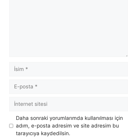
İsim
E-
posta
İnternet
sitesi
Daha sonraki yorumlarımda kullanılması için
adım, e-posta adresim ve site adresim bu
tarayıcıya kaydedilsin.