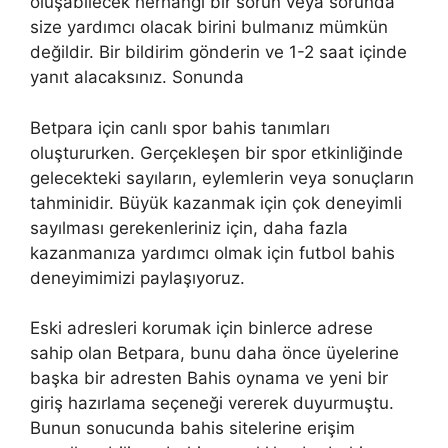
oluşabilecek herhangi bir sorun veya sorunda
size yardımcı olacak birini bulmanız mümkün
değildir. Bir bildirim gönderin ve 1-2 saat içinde
yanıt alacaksınız. Sonunda
Betpara için canlı spor bahis tanımları
oluştururken. Gerçekleşen bir spor etkinliğinde
gelecekteki sayıların, eylemlerin veya sonuçların
tahminidir. Büyük kazanmak için çok deneyimli
sayılması gerekenleriniz için, daha fazla
kazanmanıza yardımcı olmak için futbol bahis
deneyimimizi paylaşıyoruz.
Eski adresleri korumak için binlerce adrese
sahip olan Betpara, bunu daha önce üyelerine
başka bir adresten Bahis oynama ve yeni bir
giriş hazırlama seçeneği vererek duyurmuştu.
Bunun sonucunda bahis sitelerine erişim