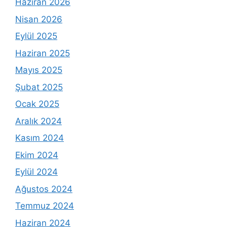
Haziran 2026
Nisan 2026
Eylül 2025
Haziran 2025
Mayıs 2025
Şubat 2025
Ocak 2025
Aralık 2024
Kasım 2024
Ekim 2024
Eylül 2024
Ağustos 2024
Temmuz 2024
Haziran 2024