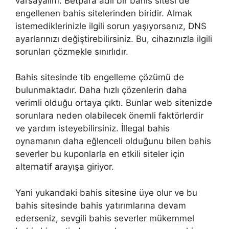
varsayalım. Betpara adlı bir bahis sitesi de
engellenen bahis sitelerinden biridir. Almak
istemediklerinizle ilgili sorun yaşıyorsanız, DNS
ayarlarınızı değiştirebilirsiniz. Bu, cihazınızla ilgili
sorunları çözmekle sınırlıdır.
Bahis sitesinde tib engelleme çözümü de
bulunmaktadır. Daha hızlı çözenlerin daha
verimli olduğu ortaya çıktı. Bunlar web sitenizde
sorunlara neden olabilecek önemli faktörlerdir
ve yardım isteyebilirsiniz. İllegal bahis
oynamanın daha eğlenceli olduğunu bilen bahis
severler bu kuponlarla en etkili siteler için
alternatif arayışa giriyor.
Yani yukarıdaki bahis sitesine üye olur ve bu
bahis sitesinde bahis yatırımlarına devam
ederseniz, sevgili bahis severler mükemmel