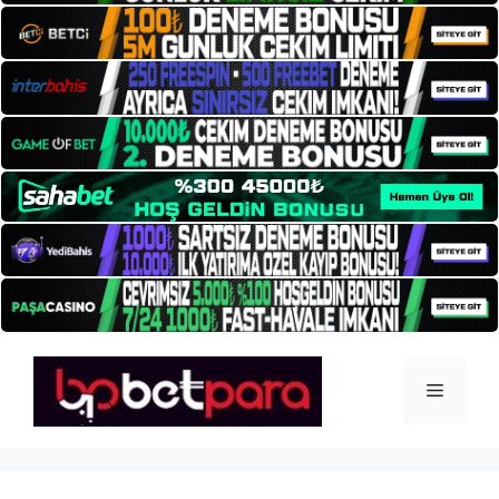
İçeriğe
atla
Menü