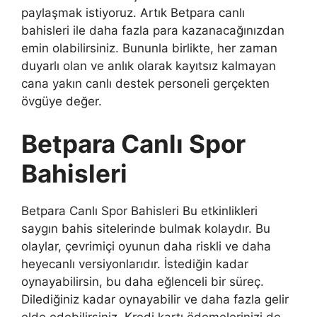
paylaşmak istiyoruz. Artık Betpara canlı
bahisleri ile daha fazla para kazanacağınızdan
emin olabilirsiniz. Bununla birlikte, her zaman
duyarlı olan ve anlık olarak kayıtsız kalmayan
cana yakın canlı destek personeli gerçekten
övgüye değer.
Betpara Canlı Spor
Bahisleri
Betpara Canlı Spor Bahisleri Bu etkinlikleri
saygın bahis sitelerinde bulmak kolaydır. Bu
olaylar, çevrimiçi oyunun daha riskli ve daha
heyecanlı versiyonlarıdır. İstediğin kadar
oynayabilirsin, bu daha eğlenceli bir süreç.
Dilediğiniz kadar oynayabilir ve daha fazla gelir
elde edebilirsiniz. Kredi kartı ödemelerinizi de