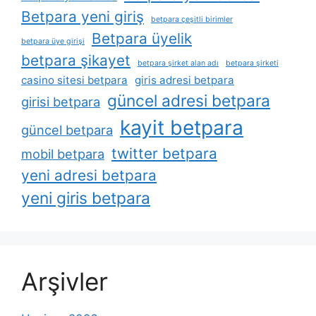
Betpara yeni giriş
betpara çeşitli birimler
Betpara üyelik
betpara üye girişi
betpara şikayet
betpara şirket alan adı
betpara şirketi
casino sitesi betpara
giris adresi betpara
güncel adresi betpara
girisi betpara
kayit betpara
güncel betpara
twitter betpara
mobil betpara
yeni adresi betpara
yeni giris betpara
Arşivler