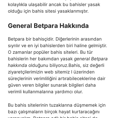
kolaylıkla ulaşabilir ancak bu bahisler yasak
olduğu için bahis sitesi yasaklanmıştır.
General Betpara Hakkında
Betpara bir bahisçidir. Diğerlerinin arasından
sıyrılır ve en iyi bahislerden biri haline gelmiştir.
O zamanlar popüler bahis siteleri. Bu tür
bahislerin her bakımdan yasak
general Betpara
hakkında
olduğunu biliyoruz.Bahis, siz değerli
ziyaretçilerimizin web sitemiz I üzerinden
süreçlerinin verimliliğini artırabileceklerine dair
güven veren bilgiler sunarak bilgileri daha
verimli kullanmalarına yardımcı olur.
Bu bahis sitelerinin tuzaklarına düşmemek için
bazı çalışmaların birçok hayat kurtaracağını