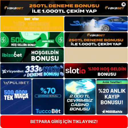
×
BETPARA GİRİŞ İÇİN TIKLAYINIZ!