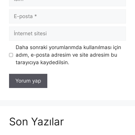
E-
posta
İnternet
sitesi
Daha sonraki yorumlarımda kullanılması için
adım, e-posta adresim ve site adresim bu
tarayıcıya kaydedilsin.
Son Yazılar