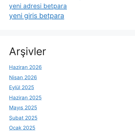
yeni adresi betpara
yeni giris betpara
Arşivler
Haziran 2026
Nisan 2026
Eylül 2025
Haziran 2025
Mayıs 2025
Şubat 2025
Ocak 2025