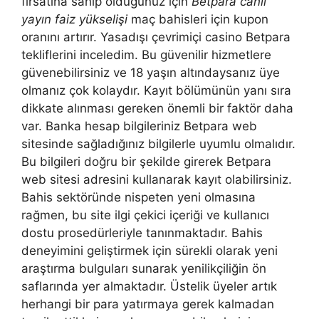
fırsatına sahip olduğunuz için
Betpara canlı
yayın faiz yükselişi
maç bahisleri için kupon
oranını artırır. Yasadışı çevrimiçi casino Betpara
tekliflerini inceledim. Bu güvenilir hizmetlere
güvenebilirsiniz ve 18 yaşın altındaysanız üye
olmanız çok kolaydır. Kayıt bölümünün yanı sıra
dikkate alınması gereken önemli bir faktör daha
var. Banka hesap bilgileriniz Betpara web
sitesinde sağladığınız bilgilerle uyumlu olmalıdır.
Bu bilgileri doğru bir şekilde girerek Betpara
web sitesi adresini kullanarak kayıt olabilirsiniz.
Bahis sektöründe nispeten yeni olmasına
rağmen, bu site ilgi çekici içeriği ve kullanıcı
dostu prosedürleriyle tanınmaktadır. Bahis
deneyimini geliştirmek için sürekli olarak yeni
araştırma bulguları sunarak yenilikçiliğin ön
saflarında yer almaktadır. Üstelik üyeler artık
herhangi bir para yatırmaya gerek kalmadan