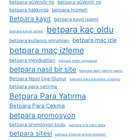
betpara güvenilir mi
betpara güvenlir mi
betpara hakkında
betpara hizmeti
Betpara kayıt
betpara kayıt i̇şlemi
betpara kaç oldu
betpara kayıtlı adresi
betpara maç izle
betpara kullanıcı yorumları
betpara maç izleme
betpara mevduatları
betpara mobil uygulama
betpara nasil bir site
betpara nasıl yatırım yapılır
Betpara Nasıl Üye Olunur
betpara para kazanma stratejisi
betpara para yatirma
Betpara Para Yatırma
Betpara Para Çekme
betpara promosyon
betpara promosyon kodu
betpara site satın alma
betpara sitesi
betpara sitesine erişim engelleri