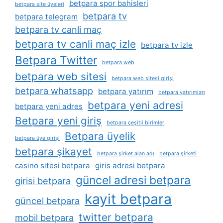
betpara spor bahisleri
betpara site üyeleri
betpara tv
betpara telegram
betpara tv canli maç
betpara tv canli maç izle
betpara tv izle
Betpara Twitter
betpara web
betpara web sitesi
betpara web sitesi girişi
betpara whatsapp
betpara yatırım
betpara yatırımları
betpara yeni adresi
betpara yeni adres
Betpara yeni giriş
betpara çeşitli birimler
Betpara üyelik
betpara üye girişi
betpara şikayet
betpara şirket alan adı
betpara şirketi
casino sitesi betpara
giris adresi betpara
güncel adresi betpara
girisi betpara
kayit betpara
güncel betpara
twitter betpara
mobil betpara