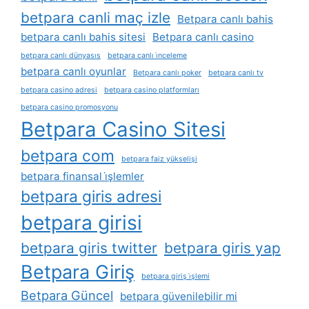
betpara canli maç izle
Betpara canlı bahis
betpara canlı bahis sitesi
Betpara canlı casino
betpara canlı dünyasıs
betpara canlı i̇nceleme
betpara canlı oyunlar
Betpara canlı poker
betpara canlı tv
betpara casino adresi
betpara casino platformları
betpara casino promosyonu
Betpara Casino Sitesi
betpara com
betpara faiz yükselişi
betpara finansal i̇şlemler
betpara giris adresi
betpara girisi
betpara giris twitter
betpara giris yap
Betpara Giriş
betpara giriş i̇şlemi
Betpara Güncel
betpara güvenilebilir mi