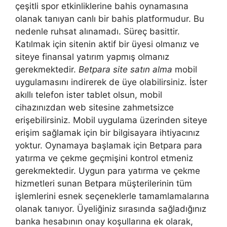
çeşitli spor etkinliklerine bahis oynamasına
olanak tanıyan canlı bir bahis platformudur. Bu
nedenle ruhsat alınamadı. Süreç basittir.
Katılmak için sitenin aktif bir üyesi olmanız ve
siteye finansal yatırım yapmış olmanız
gerekmektedir.
Betpara site satın alma
mobil
uygulamasını indirerek de üye olabilirsiniz. İster
akıllı telefon ister tablet olsun, mobil
cihazınızdan web sitesine zahmetsizce
erişebilirsiniz. Mobil uygulama üzerinden siteye
erişim sağlamak için bir bilgisayara ihtiyacınız
yoktur. Oynamaya başlamak için Betpara para
yatırma ve çekme geçmişini kontrol etmeniz
gerekmektedir. Uygun para yatırma ve çekme
hizmetleri sunan Betpara müşterilerinin tüm
işlemlerini esnek seçeneklerle tamamlamalarına
olanak tanıyor. Üyeliğiniz sırasında sağladığınız
banka hesabının onay koşullarına ek olarak,