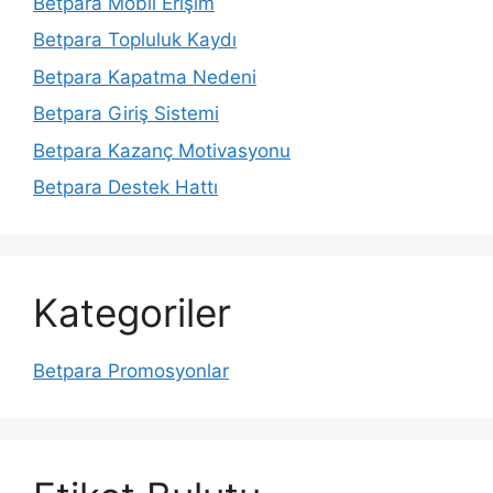
Betpara Mobil Erişim
Betpara Topluluk Kaydı
Betpara Kapatma Nedeni
Betpara Giriş Sistemi
Betpara Kazanç Motivasyonu
Betpara Destek Hattı
Kategoriler
Betpara Promosyonlar