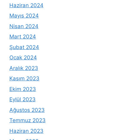
Haziran 2024
Mayıs 2024
Nisan 2024
Mart 2024
Şubat 2024
Ocak 2024
Aralık 2023
Kasım 2023
Ekim 2023
Eylül 2023
Ağustos 2023
Temmuz 2023
Haziran 2023