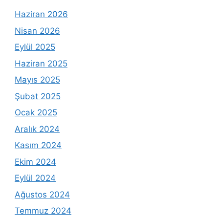
Haziran 2026
Nisan 2026
Eylül 2025
Haziran 2025
Mayıs 2025
Şubat 2025
Ocak 2025
Aralık 2024
Kasım 2024
Ekim 2024
Eylül 2024
Ağustos 2024
Temmuz 2024