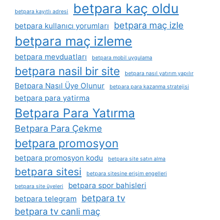
betpara kaç oldu
betpara kayıtlı adresi
betpara maç izle
betpara kullanıcı yorumları
betpara maç izleme
betpara mevduatları
betpara mobil uygulama
betpara nasil bir site
betpara nasıl yatırım yapılır
Betpara Nasıl Üye Olunur
betpara para kazanma stratejisi
betpara para yatirma
Betpara Para Yatırma
Betpara Para Çekme
betpara promosyon
betpara promosyon kodu
betpara site satın alma
betpara sitesi
betpara sitesine erişim engelleri
betpara spor bahisleri
betpara site üyeleri
betpara tv
betpara telegram
betpara tv canli maç