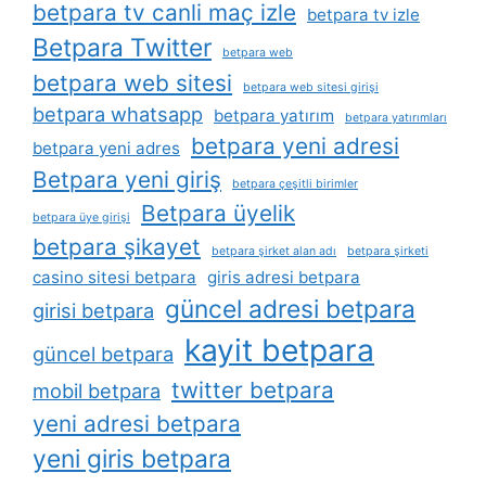
betpara tv canli maç izle
betpara tv izle
Betpara Twitter
betpara web
betpara web sitesi
betpara web sitesi girişi
betpara whatsapp
betpara yatırım
betpara yatırımları
betpara yeni adresi
betpara yeni adres
Betpara yeni giriş
betpara çeşitli birimler
Betpara üyelik
betpara üye girişi
betpara şikayet
betpara şirket alan adı
betpara şirketi
casino sitesi betpara
giris adresi betpara
güncel adresi betpara
girisi betpara
kayit betpara
güncel betpara
twitter betpara
mobil betpara
yeni adresi betpara
yeni giris betpara