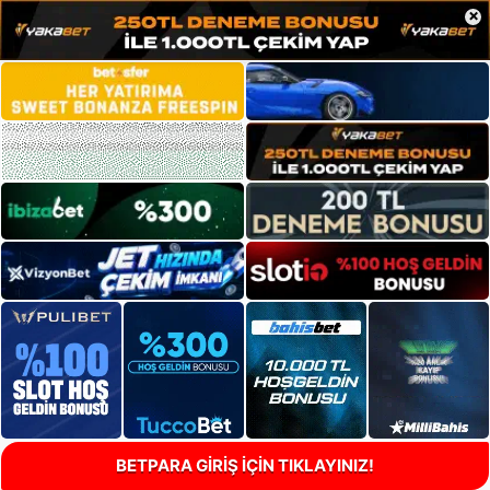
×
BETPARA GİRİŞ İÇİN TIKLAYINIZ!