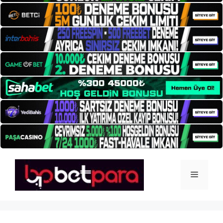
İçeriğe
atla
Menü