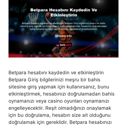
Betpara hesabını kaydedin ve etkinleştirin
Betpara Giriş bilgilerinizi meşru bir bahis
sitesine giriş yapmak için kullanırsanız, bunu
etkinleştirmek, hesabınızı doğrulamadan bahis
oynamanızı veya casino oyunları oynamanızı
engelleyecektir. Reşit olmadığınızı onaylamak
için bu doğrulama, hesabın size ait olduğunu
doğrulamak için gereklidir. Betpara hesabınızı